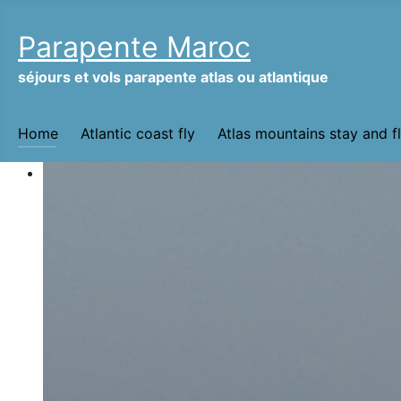
Parapente Maroc
séjours et vols parapente atlas ou atlantique
Home
Atlantic coast fly
Atlas mountains stay and f